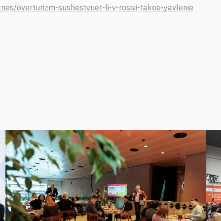
znes/overturizm-sushestvuet-li-v-rossii-takoe-yavlenie