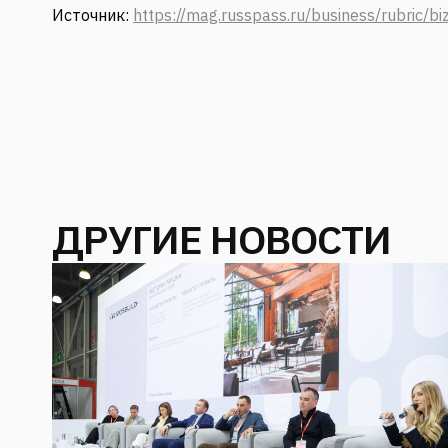
Источник:
https://mag.russpass.ru/business/rubric/bi
ДРУГИЕ НОВОСТИ