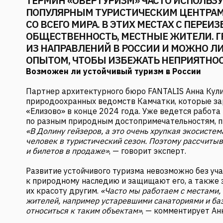
ТЕРМИН «ОВЕРТУРИЗМ» ЧАСТО ИСПОЛЬЗ
ПОПУЛЯРНЫМ ТУРИСТИЧЕСКИМ ЦЕНТРАМ
СО ВСЕГО МИРА. В ЭТИХ МЕСТАХ С ПЕРЕ
ОБЩЕСТВЕННОСТЬ, МЕСТНЫЕ ЖИТЕЛИ. Г
ИЗ НАПРАВЛЕНИЙ В РОССИИ И МОЖНО 
ОПЫТОМ, ЧТОБЫ ИЗБЕЖАТЬ НЕПРИЯТНО
Возможен ли устойчивый туризм в России
Партнер архитектурного бюро FANTALIS Анна Кул
природоохранных ведомств Камчатки, которые за
«Елизово» в конце 2024 года. Уже ведется работа
по разным природным достопримечательностям, п
«В Долину гейзеров, а это очень хрупкая экосисте
человек в туристический сезон. Поэтому рассчиты
и билетов в продаже»
, — говорит эксперт.
Развитие устойчивого туризма невозможно без уч
к природному наследию и защищают его, а также 
их красоту другим.
«Часто мы работаем с местами,
жителей, например устаревшими санаториями и ба
относиться к таким объектам»
, — комментирует Ан