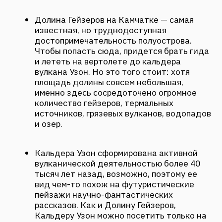
источников, грязевых вулканов, водопадов
и озер.
Кальдера Узон сформирована активной
вулканической деятельностью более 40
тысяч лет назад, возможно, поэтому ее
вид чем-то похож на футуристические
пейзажи научно-фантастических
рассказов. Как и Долину Гейзеров,
Кальдеру Узон можно посетить только на
вертолете, но даже сама дорога туда
открывает невероятные виды на сотни
озер, поверхность которых постоянно
бурлит и пузырится. Поэтому здесь
немного опасно из-за кипящей глины и
испарений — для гостей предусмотрены
специальные тропы, по которым можно
пройти в составе экскурсионных групп.
Кроноцкое озеро одно из самых больших
на полуострове по своему размаху. Оно
расположено на территории Кроноцкого
заповедника, в Елизовском районе,
неподалеку от известной Долины
Гейзеров. Только сюда туристов не водят,