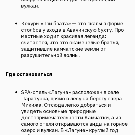
работает аквацентр с плавательным
бассейном под открытым небом и SPA-
центром.
«Аврора» расположена вдали от
цивилизации, в таежных лесах
полуострова — добраться туда можно
только на вертолете, а по пути
насладиться видами на вулканы и гейзеры
полуострова. В интерьере преобладают
природные материалы и элементы из
дерева, этнические узоры в рельефе стен.
Что интересно: в отель не проложено
электричество, всю энергию
вырабатывают солнечные батареи,
размещенные на крыше «Авроры».
Где есть
В самом центре Петропавловска-Камчатского
можно зайти в ресторан
«Два моря, океан»,
где
готовят только из местных свежевыловленных
морепродуктов.
А если вы решили отдыхать на территории SPA-