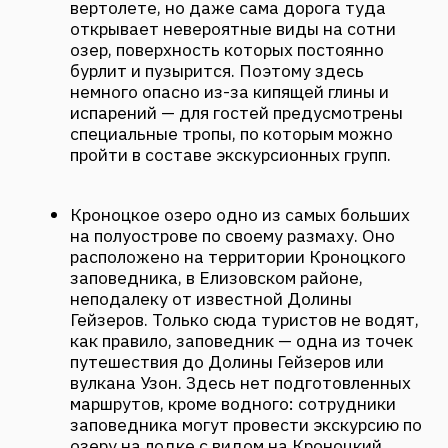
как правило, заповедник — одна из точек
путешествия до Долины Гейзеров или
вулкана Узон. Здесь нет подготовленных
маршрутов, кроме водного: сотрудники
заповедника могут провести экскурсию по
озеру на лодке с видом на Кроноцкий
вулкан.
Кекуры «Три брата» — это скалы в форме
столбов у входа в Авачинскую бухту. Про
местные ходит красивая легенда:
считается, что это окаменелые братья,
защитившие камчатские земли от
разрушительной волны.
Где остановиться
SPA-отель «Лагуна» расположен в селе
Паратунка, прямо в лесу на берегу озера
Микижа. Отсюда легко добраться и
увидеть основные природные
достопримечательности Камчатки, а из
самого отеля открываются виды на горное
озеро и вулкан. В «Лагуне» круглый год