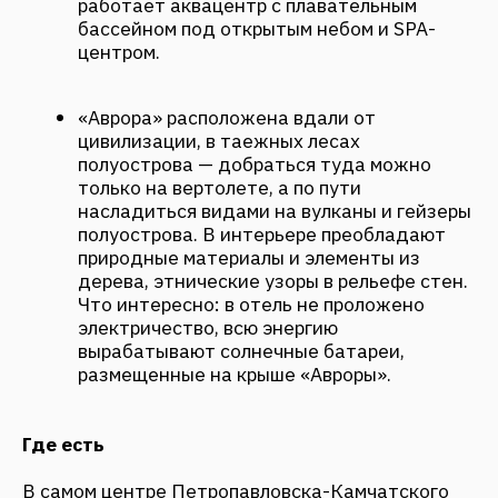
Центра «Лагуна», то здесь есть сразу два
аутентичных ресторана: MISHKA и «Лось-
Лосось».
MISHKA
— ресторан с панорамными
окнами, из которых открывается вид на озеро
Микижа и Вилючинский вулкан. Здесь можно
насладиться авторской кухней из лучших
камчатских морепродуктов и дичи. А
«Лось…
Лосось!»
привлечет теплой атмосферой и меню,
где подают камчатские деликатесы — копченую
оленину, мясо косули, паштет из медвежатины,
гаспачо с крабом-стригуном и жареного карася.
Источник:
https://seasons-
project.ru/neizvedannaya-kamchatka-puteshestvie-
na-planetu-vulkanov-gornyh-ozer-i-taezhnyh-lesov/
ДРУГИЕ НОВОСТИ