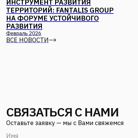
СВЯЗАТЬСЯ С НАМИ
Адрес
г. Москва,
ул. 12 проезд Марьиной рощи, д.
8 стр. 1
Для заказчиков
+7 (499) 653-84-20
info@fantalis.ru
Для соискателей
hr@fantalis-architects.com
Услуги
Проекты
О бюро
Карьера