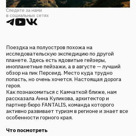
Поездка на полуостров похожа на
исследовательскую экспедицию по другой
планете. Здесь есть ядовитые гейзеры,
инопланетные пейзажи, а в августе — лучший
обзор на пик Персеид. Место куда трудно
попасть, но очень хочется. Настоящая дорога
героя.
Как познакомиться с Камчаткой ближе, нам
рассказала Анна Куликова, архитектор и
партнер бюро FANTALIS, команда которого
активно развивает туризм в регионе и знает все
особенности горного края.
Что посмотреть
Долина Гейзеров на Камчатке — самая
известная, но труднодоступная
достопримечательность полуострова.
Чтобы попасть сюда, придется брать гида
и лететь на вертолете до кальдера
вулкана Узон. Но это того стоит: хотя
площадь долины совсем небольшая,
именно здесь сосредоточено огромное
количество гейзеров, термальных