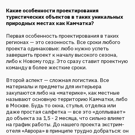
пользователей. Так как наши объекты
общественные, у нас есть возможность
наблюдать за впечатлениями людей, который
там останавливаются. И, конечно, читая эти
отзывы, испытываешь невероятные эмоции. В
самом начале после проекта «Лагуна», в первые
годы его работы изучала буквально каждый
отзыв. Иногда они даже не были связаны с
самой архитектурой, как ни странно. Но нам
удалось там не просто восстановить прошлые
воспоминания об объекте, но дать возможность
создавать новые. У местных жителей появилось
место, куда они могут приезжать с друзьями, с
семьей и проводить вместе время, испытывать
новые впечатления. Кто-то нам даже писал, что
их ребенок научился кататься на коньках
именно на нашем катке — и, конечно, это очень
трогательно. Таких сообщений теперь десятки
за зимний сезон.
В самом процессе проектирования больше всего
нравится находиться посреди этой уникальной
природы и взаимодействовать с ней. Камчатка
очень отличается от любого другого места,
даже в самой России, и это очень вдохновляет,
команду в том числе. Нам очень повезло, что