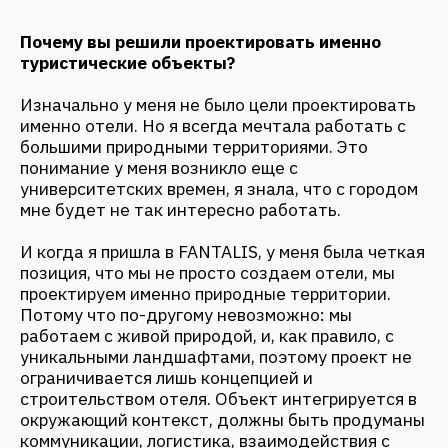
перейти в эту сферу? Чем проектирование
отелей отличается от создания любых других
жилых и общественных проектов?
Проекты общественных зданий по своей
функции очень сильно отличаются от любых
жилых объектов, поэтому и подход к
проектированию совершенно другой. Самое
главное отличие — конечный пользователь. Если
вы проектируете квартиру для конкретного
человека с его особенностями, потребностями,
индивидуальным образом жизни, то когда вы
будете создавать для него же отель, вы
поймете, что у него будут совершенно другие
потребности в отеле, отличный от привычной
жизни сценарий поведения и
времяпровождения. Эти нюансы необходимо
учитывать в проекте любого общественного
здания, в том числе туристического объекта.
Иногда возникают ситуации, когда архитектор,
который впервые проектирует отель, не видит,
почему планировка должна быть выполнена так,
а не иначе, и почему некоторые аспекты
настолько жестко регламентированы. В частном
доме можно позволить себе намного больше,