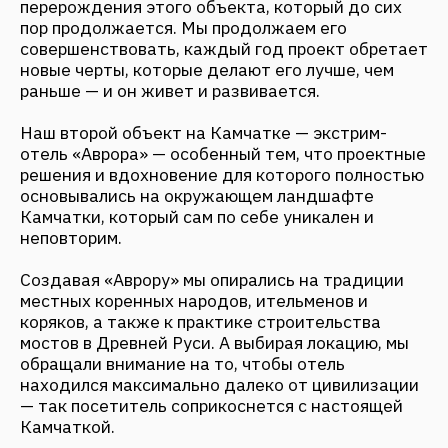
Изначально у меня не было цели проектировать
именно отели. Но я всегда мечтала работать с
большими природными территориями. Это
понимание у меня возникло еще с
университетских времен, я знала, что с городом
мне будет не так интересно работать.
И когда я пришла в FANTALIS, у меня была четкая
позиция, что мы не просто создаем отели, мы
проектируем именно природные территории.
Потому что по-другому невозможно: мы
работаем с живой природой, и, как правило, с
уникальными ландшафтами, поэтому проект не
ограничивается лишь концепцией и
строительством отеля. Объект интегрируется в
окружающий контекст, должны быть продуманы
коммуникации, логистика, взаимодействия с
другими объектами — получается целая
экосистема. И такой подход мне очень близок,
поэтому в какой-то степени вопрос не стоял о
том, какие проекты я буду создавать. И отели —
это лишь часть более масштабных проектов, о
которых я всегда мечтала.
О каких особенностях проектирования отелей
нужно знать архитекторам, которые хотят