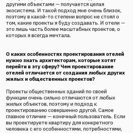
чем в таком же, на первый взгляд, гостевом.
Частные проекты предполагают долгосрочный
сценарий проживания, а в отеле гость
проживает несколько дней или недель, и дальше
его сменяет другой. Например, в отеле мебель в
интерьере будет изнашиваться в ходе
эксплуатации значительно быстрее, поэтому тот
же стул, который можно выбрать для квартиры, в
номер поставить нельзя.
Нужно понимать, что какая бы ни была
конфигурация отельного номера, по своей
функции и сценариям они все примерно в одной
типологии. Существует стандарт, что должно
быть в номере отеля, где и как должны быть
расположены выключатели и розетки, в каком
количестве и почему. Например, место, куда
нужно положить чемодан или повесить верхнюю
одежду. Соответственно, проектируя это
пространство, мы должны задумываться о том,
как новый посетитель будет перемещаться по
номеру, продумать логическую навигацию, чтобы
он комфортно расположил свои вещи и потом лег
в кровать или сел за рабочий стол. Мы сейчас
внутри команды разрабатываем собственные
стандарты проектирования отелей, по которым
будем обучать новых сотрудников бюро.