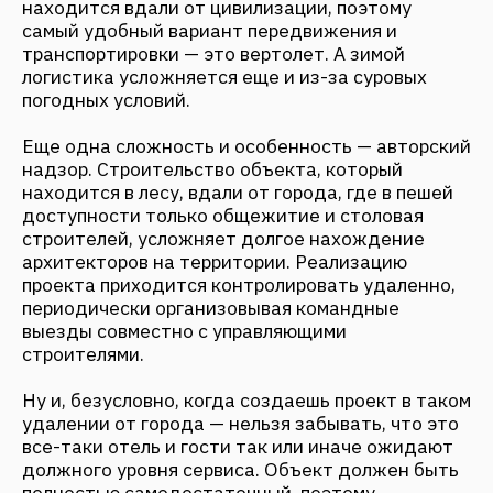
часть нашей работы — участвовать в процессе
строительства, и все это в окружении вулканов.
Какими вы хотите видеть отельные проекты в
будущем?
Я надеюсь, что в будущем мы будем видеть
проекты туризма, которые созданы именно
профессионалами. Часто в России мы видим
отели, которые построены по принципу «хочу
построит отель», отчего страдает качество как
архитектуры, так и сервиса. Сейчас сильно
развивается культура осознанного потребления,
и мне кажется — это серьезный толчок к
проектировщикам. Современный пользователь
становится более образованным и точно знает,
чего он хочет, поэтому отельные проекты
должны быть также детально продуманы и
учитывали потребности гостей, а также
окружающий контекст.
Каким вы видите будущее FANTALIS
Architects?
С советских времен нам досталось огромное