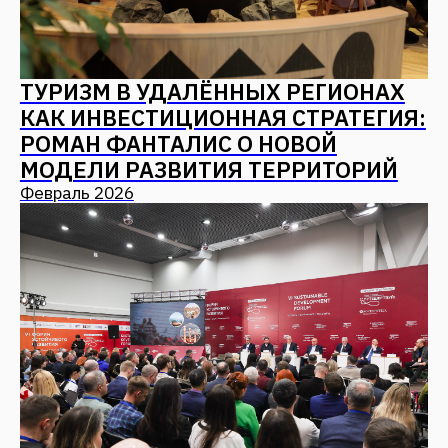
info@fantalis.ru
Для соискателей
hr@fantalis-architects.com
Услуги
Проекты
О бюро
Карьера
Подход
Культура Fantalis
СМИ о нас
Контакты
(с) 2026, Fantalis Architects
Политика конфиденциальности