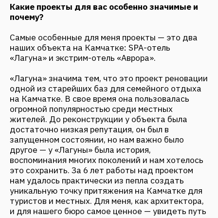
перерождения этого объекта, который до сих
пор продолжается. Мы продолжаем его
совершенствовать, каждый год проект обретает
новые черты, которые делают его лучше, чем
раньше — и он живет и развивается.
Наш второй объект на Камчатке — экстрим-
отель «Аврора» — особенный тем, что проектные
решения и вдохновение для которого полностью
основывались на окружающем ландшафте
Камчатки, который сам по себе уникален и
неповторим.
Создавая «Аврору» мы опирались на традиции
местных коренных народов, ительменов и
коряков, а также к практике строительства
мостов в Древней Руси. А выбирая локацию, мы
обращали внимание на то, чтобы отель
находился максимально далеко от цивилизации
— так посетитель соприкоснется с настоящей
Камчаткой.
Почему вы решили проектировать именно
туристические объекты?