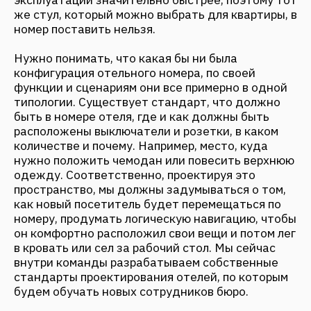
погодных условий.
Еще одна сложность и особенность — авторский
надзор. Строительство объекта, который
находится в лесу, вдали от города, где в пешей
доступности только общежитие и столовая
строителей, усложняет долгое нахождение
архитекторов на территории. Реализацию
проекта приходится контролировать удаленно,
периодически организовывая командные
выезды совместно с управляющими
строителями.
Ну и, безусловно, когда создаешь проект в таком
удалении от города — нельзя забывать, что это
все-таки отель и гости так или иначе ожидают
должного уровня сервиса. Объект должен быть
полностью самодостаточный, поэтому
необходимо спроектировать автономную
систему обеспечения энергией и водой, а также
продумать размещение и проживание
обслуживающего и управляющего персонала.
Что нравится больше всего?
Самое для меня ценное — видеть конечных