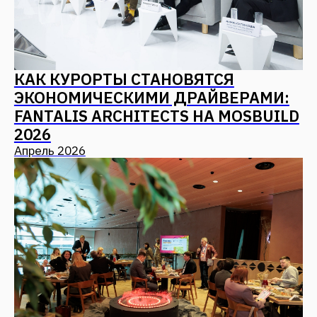
Отправить
Мы в соцсетях
Наверх
СВЯЗАТЬСЯ С НАМИ
Адрес
г. Москва,
ул. 12 проезд Марьиной рощи, д.
8 стр. 1
Для заказчиков
+7 (499) 653-84-20