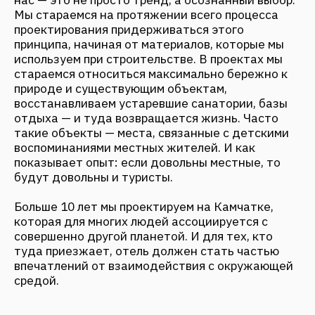
совершенно другой планетой. И для тех, кто
туда приезжает, отель должен стать частью
впечатлений от взаимодействия с окружающей
средой.
Какие проекты для вас особенно значимые и
почему?
Самые особенные для меня проекты — это два
наших объекта на Камчатке: SPA-отель
«Лагуна» и экстрим-отель «Аврора».
«Лагуна» значима тем, что это проект реновации
одной из старейших баз для семейного отдыха
на Камчатке. В свое время она пользовалась
огромной популярностью среди местных
жителей. До реконструкции у объекта была
достаточно низкая репутация, он был в
запущенном состоянии, но нам важно было
другое — у «Лагуны» была история,
воспоминания многих поколений и нам хотелось
это сохранить. За 6 лет работы над проектом
нам удалось практически из пепла создать
уникальную точку притяжения на Камчатке для
туристов и местных. Для меня, как архитектора,
и для нашего бюро самое ценное — увидеть путь