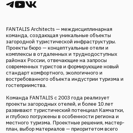
команда, создающая уникальные объекты
загородной туристической инфраструктуры.
Проекты бюро — концептуальные отели и
комплексы в отдаленных и труднодоступных
районах России, отвечающие на запросы
современных туристов и формирующие новый
стандарт комфортного, экологичного и
востребованного объекта индустрии туризма и
гостеприимства.
Команда FANTALIS c 2003 года реализует
проекты загородных отелей, и более 10 лет
развивают туристический потенциал Камчатки,
и глубоко погружены в особенности региона и
местного туризма. Проектные решения, мастер-
план, выбор материалов — приоритетом всего
является сохранение природы и интеграция
объекта в окружающий контекст.
В материале мы поговорили с партнером
FANTALIS Architects, архитектором Анной
Куликовой.
В чем заключаются ценности вашего бюро?
Какие ваши основополагающие принципы
проектирования?