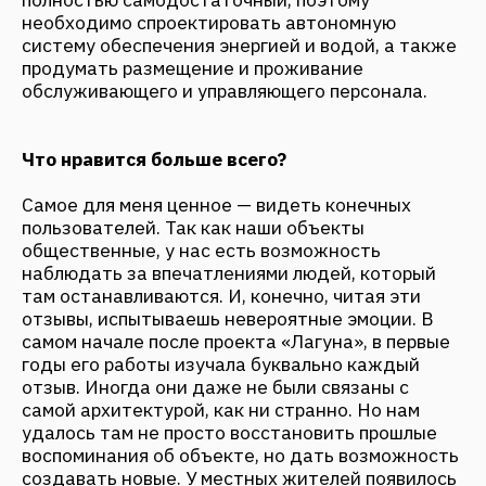
количество невероятных объектов
туристической архитектуры — санаториев,
турбаз. Некоторые до сих пор поражают своей
красотой, хоть и большинство находятся в
заброшенном состоянии. В свое время
созданием этих объектов занимались
проектные институции, они задавали стандарт
и определяли качество проектов.
Мне бы хотелось, чтобы наше бюро продолжило
развиваться, расширять как размер команды, так
и географию наших проектов. Чтобы мы могли
создавать больше таких проектов, где людям
будет приятно находиться, наслаждаться
жизнью, отдыхать и набираться сил,
восстанавливать здоровье. И в момент, когда
уже не станет нас, я хочу сделать все
возможное, чтобы наши принципы и подходы
дальше продолжили работать и
совершенствоваться, тем самым задавая новые
стандарты качества и эстетики.
Источник:
https://locusmagazine.ru/tpost/8jzr4f3ms1-
intervyu-fantalis