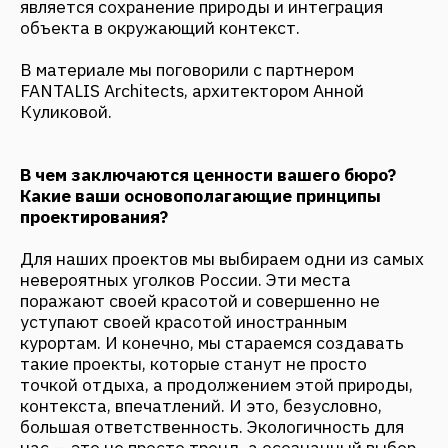
Для наших проектов мы выбираем одни из самых
невероятных уголков России. Эти места
поражают своей красотой и совершенно не
уступают своей красотой иностранным
курортам. И конечно, мы стараемся создавать
такие проекты, которые станут не просто
точкой отдыха, а продолжением этой природы,
контекста, впечатлений. И это, безусловно,
большая ответственность. Экологичность для
нас — это не просто тренд, а осознанный выбор.
Мы стараемся на протяжении всего процесса
проектирования придерживаться этого
принципа, начиная от материалов, которые мы
используем при строительстве. В проектах мы
стараемся относиться максимально бережно к
природе и существующим объектам,
восстанавливаем устаревшие санатории, базы
отдыха — и туда возвращается жизнь. Часто
такие объекты — места, связанные с детскими
воспоминаниями местных жителей. И как
показывает опыт: если довольны местные, то
будут довольны и туристы.
Больше 10 лет мы проектируем на Камчатке,
которая для многих людей ассоциируется с