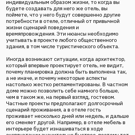
Какие особенности проектирования
туристических объектов в таких уникальных
природных местах как Камчатка?
Первая особенность проектирования в таких
регионах — это сезонность. Все сроки любого
проекта одинаковые: любо нужно успеть
завершить проект к началу высокого сезона,
либо к Новому году. Это сразу ставит проектную
команду в более жесткие сроки.
Второй аспект — сложная логистика. Все
материалы и предметы для интерьера
закупаются либо на «материке», как местные
называют основную территорию Камчатки, либо
в Москве. Будь то окна, стулья, отделка или
даже простая салфетка — все это «доплывает»
до объекта за 1,5 - 2 месяца, что сильно влияет
на график работы. До нашего проекта экстрим-
отеля «Аврора» в принципе трудно добраться: он
находится вдали от цивилизации, поэтому
самый удобный вариант передвижения и
транспортировки — это вертолет. А зимой
логистика усложняется еще и из-за суровых