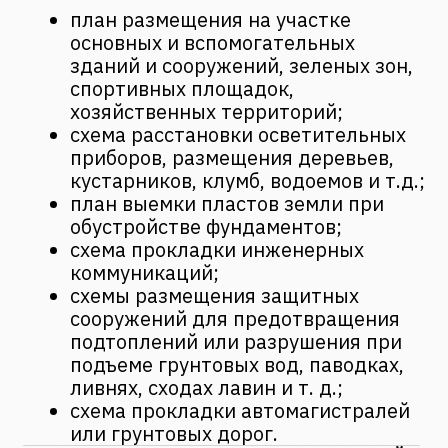
только обозначить детальные размеры, но
и составить сводную смету на материалы
по каждому объекту.
В работе учитываются требования к
пожарной безопасности мини отелей,
звукоизоляции, защите от чрезвычайных
ситуаций. Проектировщик должен
предусмотреть подведение инженерных
сетей к зданиям, внутреннюю разводку.
Важно отметить, что компания
«Фанталис» занимается
проектированием исключительно
предприятий туристической
деятельности. Мы не принимаем заказы
на разработку чертежей для заводов,
складов. Мы выбрали свой путь и
непрерывно совершенствуемся в
создании проектов малых отелей.
Мы изучаем опыт проектирования в
России и за ее пределами. Мы учимся и
учим других. Если вы хотите получить