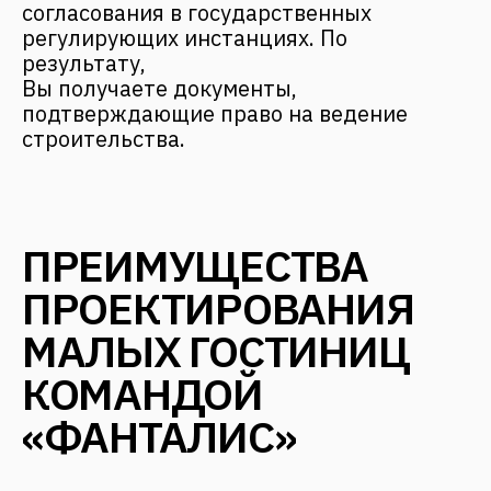
натуральные материалы. Все
создаваемые нами объекты
проектируются с учетом природного
ландшафта и особенностей территории.
Мы не рушим, чтобы построить!
Energy saving
Мы понимаем, что немалую долю в
статьях расходов отеля занимают
затраты на потребляемые ресурсы:
электричество, газ, вода, отопление.
Поэтому проектируемые нами объекты
максимально энергоэффективны.
Экономия – оборотная сторона
заработка!
Esthetics
Все объекты должны быть визуально
комфортны и должны вызывать нужные
чувства у Ваших клиентов в зависимости
от позиционирования Вашего отеля.
Понятие «эстетические категории» для
нас не пустой звук!
Ergonomics