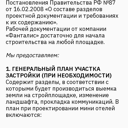
хозяйственных территорий;
схема расстановки осветительных
приборов, размещения деревьев,
кустарников, клумб, водоемов и т.д.;
план выемки пластов земли при
обустройстве фундаментов;
схема прокладки инженерных
коммуникаций;
схемы размещения защитных
сооружений для предотвращения
подтоплений или разрушения при
подъеме грунтовых вод, паводках,
ливнях, сходах лавин и т. д.;
схема прокладки автомагистралей
или грунтовых дорог.
2. РАБОЧЕЕ ПРОЕКТИРОВАНИЕ МАЛОЙ
ГОСТИНИЦЫ
Рабочее или архитектурное
проектирование малой гостиницы
предполагает создание комплекта
чертежей для строительства. Не остаются
без внимания здания для гостей,
рестораны, веранды, террасы,
прилегающие территории. Важно не