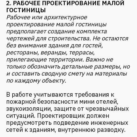
авторский проект, соответствующий
всем вашим ожиданиям, обращайтесь в
«Фанталис».
3. СОГЛАСОВАНИЕ ПРОЕКТА
Мы предлагаем полный комплекс услуг:
от проектирования мини отеля до
согласования в государственных
регулирующих инстанциях. По
результату,
Вы получаете документы,
подтверждающие право на ведение
строительства.
ПРЕИМУЩЕСТВА
ПРОЕКТИРОВАНИЯ
МАЛЫХ ГОСТИНИЦ
КОМАНДОЙ
«ФАНТАЛИС»