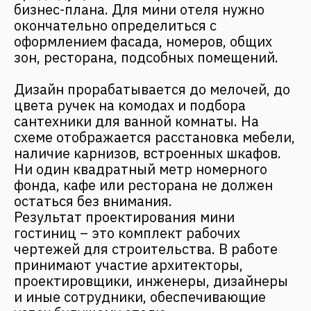
гостиниц – это комплект рабочих
чертежей для строительства. В работе
принимают участие архитекторы,
проектировщики, инженеры, дизайнеры
и иные сотрудники, обеспечивающие
успех будущему отелю.
ПРОЕКТИРОВАНИЕ
МИНИ-ГОСТИНИЦ ОТ
КОМПАНИИ
«ФАНТАЛИС»
Команда «Фанталис» по заявке клиента
предоставляет полный и
исчерпывающий комплект чертежей,
необходимых для возведения мини-
отеля.
В работе учитываются положения