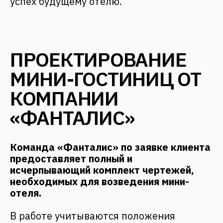
Постановления Правительства РФ №87
от 16.02.2008 «О составе разделов
проектной документации и требованиях
к их содержанию».
Рабочей документации от компании
«Фанталис» достаточно для начала
строительства на любой площадке.
Мы предоставляем:
1. ГЕНЕРАЛЬНЫЙ ПЛАН УЧАСТКА
ЗАСТРОЙКИ (ПРИ НЕОБХОДИМОСТИ)
Содержит разделы, в соответствии с
которыми будет производиться выемка
земли на стройплощадке, изменение
ландшафта, прокладка коммуникаций. В
план при проектировании мини отелей
включаются:
план размещения на участке
основных и вспомогательных
зданий и сооружений, зеленых зон,
спортивных площадок,