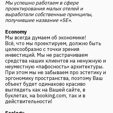
Проектируемые нами объекты должны
быть эргономичны и удобны по сути и
функциональным возможностям как для
Ваших гостей, так и для Вашего
персонала, так и для бизнеса в целом.
Каждый квадратный метр площади
объекта должен работать, а не быть
«пылесборником» или «антресолью»!
КОМАНДА
ПО ПРОЕКТИРОВАНИЮ
МИНИ-ГОСТИНИЦ
За Вами закрепляется персональный
менеджер, а над Вашим проектом
работает целая команда архитекторов,
инженеров и технологов. В каждом
проекте участвует
основатель компании