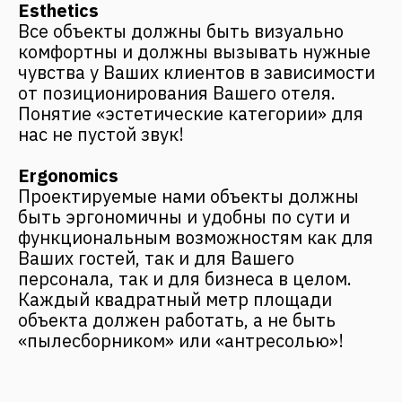
I agree with
the privacy policy
Send
Find us on social media
Back to Top
CONTACT US
Address