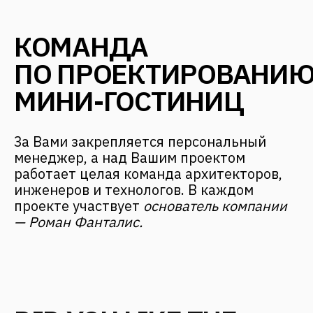
Moscow, 12th Maryinoy Roschi
Drive, 8, Bldg. 1
For clients
+7 (499) 653-84-20
info@fantalis.ru
For applicants
hr@fantalis-architects.com
Projects
Career
Services
Fantalis Culture
About Us
Contacts
Press
(с) 2026, Fantalis Architects
The privacy policy