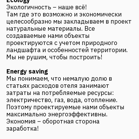
— Роман Фанталис.
DID YOU LIKE THE
PROJECT?
Leave your details, and we will contact you
+7