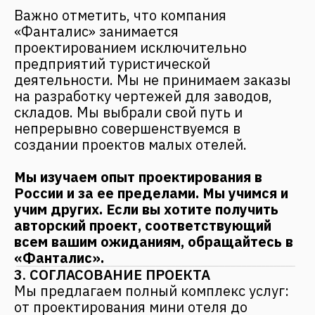
Мы успешно работаем в сфере
проектирования малых отелей и
выработали собственные принципы,
получившие название «5Е».
Economy
Мы всегда думаем об экономике!
Всё, что мы проектируем, должно быть
целесообразно с точки зрения
инвестиций. Мы не растрачиваем
средства наших клиентов на ненужную и
неуместную «пафосность» архитектуры.
При этом мы не забываем про эстетику и
эргономику пространства, поэтому Ваш
объект будет одинаково красиво
выглядеть как на Вашей сайте, в
буклетах, на booking.com, так и в
действительности!
Ecology
Экологичность – наше всё!
Там где это возможно и экономически
целесообразно мы закладываем в проект