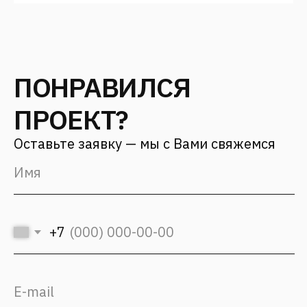
г. Москва,
ул. 12 проезд Марьиной рощи, д.
8 стр. 1
Для заказчиков
+7 (499) 653-84-20
info@fantalis.ru
Для соискателей
hr@fantalis-architects.com
Услуги
Проекты
О бюро
Карьера
Подход
Культура Fantalis
СМИ о нас
Контакты
(с) 2026, Fantalis Architects