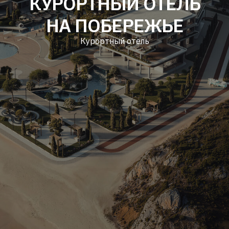
КУРОРТНЫЙ ОТЕЛЬ
НА ПОБЕРЕЖЬЕ
Курортный отель
ПАРАМЕТРЫ ПРОЕКТА
Расположение
Статус проекта
Россия
в реализации
Общая площадь здания
Год проектирования
2
19 340 м
2025