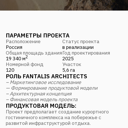
Номерной фонд
Участок
120
5,6 га
РОЛЬ FANTALIS ARCHITECTS
– Маркетинговое исследование
— Формирование продуктовой модели
– Архитектурная концепция
– Финансовая модель проекта
ПРОДУКТОВАЯ МОДЕЛЬ:
Проект предполагает создание курортного
гостиничного комплекса на побережье с
развитой инфраструктурой отдыха.
Объект ориентирован на круглогодичную
эксплуатацию и сочетает:
— гостиничное размещение
— СПА-инфраструктуру
— ресторанные пространства
— общественные зоны для отдыха.
АРХИТЕКТУРНАЯ ЗАДАЧА:
Разработка архитектурной концепции
курортного комплекса с формированием
компактной структуры зданий и общественных
пространств.
Особое внимание уделено:
— ориентации корпусов на видовые
характеристики территории
— созданию приватных зон отдыха