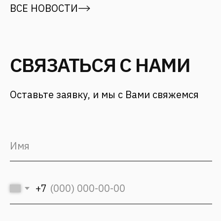
СВЯЗАТЬСЯ С НАМИ
Адрес
г. Москва,
ул. 12 проезд Марьиной рощи, д.
8 стр. 1
Для заказчиков
+7 (499) 653-84-20
info@fantalis.ru
Для соискателей
hr@fantalis-architects.com
Проекты
Карьера
Услуги
Культура Fantalis
О бюро
Контакты