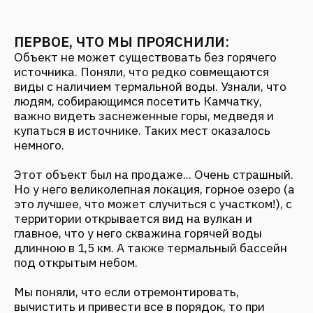
главное, что у него скважина горячей воды
длинною в 1,5 км. А также термальный бассейн
под открытым небом.
Мы поняли, что если отремонтировать,
вычистить и привести все в порядок, то при
таких достоинствах и локации – это хороший
объект. Большой участок, нормальная цена,
электричество, и, кстати, некоторые
капитальные здания, построенные исландцами,
сгодятся еще на ближайшие лет пятьдесят.
Сейчас мы находимся в состоянии построения
концепции и уже реконструируем здания. До сих
пор изучаем Камчатку: сложная сезонность, но
победимая. То, что мы хотим здесь создать,
будет выдающимся для Петропавловск-
Камчатского. Раз здесь начинается Россия,
начнем с этого места…