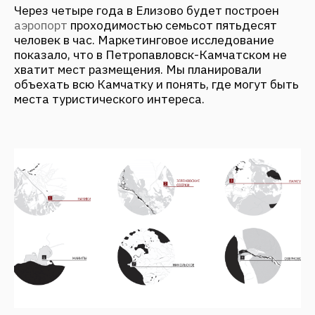
ПЕРВОЕ, ЧТО МЫ ПРОЯСНИЛИ:
Объект не может существовать без горячего
источника. Поняли, что редко совмещаются
виды с наличием термальной воды. Узнали, что
людям, собирающимся посетить Камчатку,
важно видеть заснеженные горы, медведя и
купаться в источнике. Таких мест оказалось
немного.
Этот объект был на продаже... Очень страшный.
Но у него великолепная локация, горное озеро (а
это лучшее, что может случиться с участком!), с
территории открывается вид на вулкан и