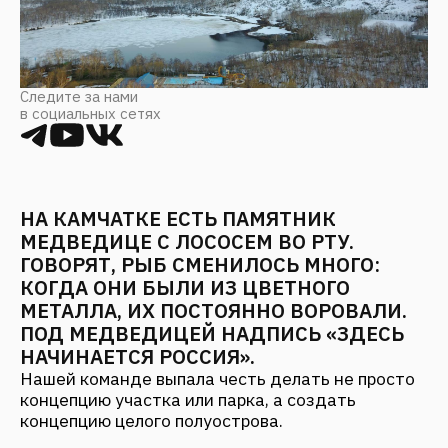
в социальных сетях
НА КАМЧАТКЕ ЕСТЬ ПАМЯТНИК
МЕДВЕДИЦЕ С ЛОСОСЕМ ВО РТУ.
ГОВОРЯТ, РЫБ СМЕНИЛОСЬ МНОГО:
КОГДА ОНИ БЫЛИ ИЗ ЦВЕТНОГО
МЕТАЛЛА, ИХ ПОСТОЯННО ВОРОВАЛИ.
ПОД МЕДВЕДИЦЕЙ НАДПИСЬ «ЗДЕСЬ
НАЧИНАЕТСЯ РОССИЯ».
Нашей команде выпала честь делать не просто
концепцию участка или парка, а создать
концепцию целого полуострова.
Через четыре года в Елизово будет построен
аэропорт
проходимостью семьсот пятьдесят
человек в час. Маркетинговое исследование
показало, что в Петропавловск-Камчатском не
хватит мест размещения. Мы планировали
объехать всю Камчатку и понять, где могут быть
места туристического интереса.