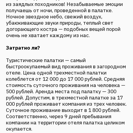
рублей. Допустим, в трехместной палатке за 17
000 рублей проживает компания из трех человек.
Суточное проживание выходит в 1 800 рублей.
Соответственно, через 9 дней пребывания
компании на территории отеля палатка целиком
окупается.
Чистота и порядок
Безусловно, в палаточной зоне обязательно
наличие туалетных и душевых кабинок, а также
умывальников. Плюс ко всему, необходимо
выделить грамотное место для мусорных
контейнеров. Они не должны каким-либо
образом привлекать к себе внимание
отдыхающих (вид, запах), но, при этом, обязаны
располагаться недалеко от палаток. В
противном случае, у гостей будет возникать
желание выкинуть мусор в неположенном месте.
Инфраструктура
Прекрасно, если территория загородного отеля
находится на берегу реки или другого
природного водоёма. Участок под палатки стоит
разбивать рядом с водой, но обязательно на
безопасном, относительно высоком берегу, дабы