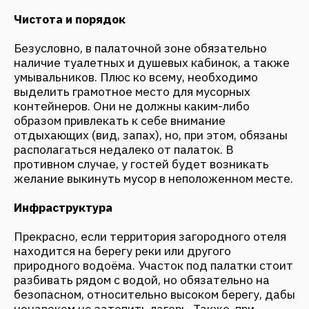
ненароком не затопить лагерь. Также, при
выборе места стоит обратить внимание на то,
чтобы оно было не сильно продуваемым. Не
стоит забывать, что палаточный лагерь должен
располагаться подальше от здания отеля, чтобы
отдыхающие не мешали друг другу, ведь
приоритеты и графики гостей, как правило,
сильно разнятся. Еще один важный момент —
организованные подъездные пути. Любители
кемпинга предпочитают добираться на
собственных автомобилях, поэтому стоянка
должна находиться недалеко от палаточного
городка, но, как и в случае с мусорными баками,
быть незаметной для глаз отдыхающих.
Услуги
Дополнительные услуги должны
предоставляться всегда и везде. Поверьте, уже
на третий день туристы захотят есть, так как их
запасы провизии быстро иссякнут. Кафе-бар,
мангалы, шампуры, свежее и замороженное мясо
обязательно должны быть предложены
отдыхающим. Помимо радостей для живота,
необходимо организовать прокат велосипедов,
лодок, мячей и прочего спортивного инвентаря.
Подобные развлечения очень популярны среди