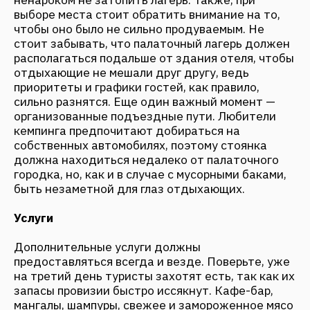
любителей палаточного отдыха.
Вывод
Без всякого сомнения, не стоит смешивать
целевую аудиторию и организовывать
палаточный лагерь в загородном отеле класса
«люкс», но если ваш отель предполагает
бюджетное размещение — расширение
количества гостевых мест путем организации
палаточной зоны станет верным шагом.