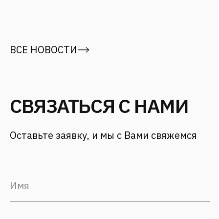
г. Москва,
ул. 12 проезд Марьиной рощи, д.
8 стр. 1
Для заказчиков
+7 (499) 653-84-20
info@fantalis.ru
Для соискателей
hr@fantalis-architects.com
Проекты
Карьера
Услуги
Культура Fantalis
О бюро
Контакты
СМИ о нас
Статьи и новости
Блог
(с) 2026, Fantalis Architects