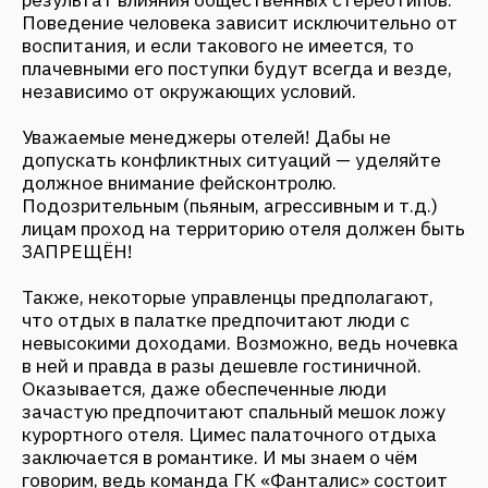
ЗАПРЕЩЁН!
Также, некоторые управленцы предполагают,
что отдых в палатке предпочитают люди с
невысокими доходами. Возможно, ведь ночевка
в ней и правда в разы дешевле гостиничной.
Оказывается, даже обеспеченные люди
зачастую предпочитают спальный мешок ложу
курортного отеля. Цимес палаточного отдыха
заключается в романтике. И мы знаем о чём
говорим, ведь команда ГК «Фанталис» состоит
из заядлых походников! Незабываемые эмоции
получаешь от ночи, проведенной в палатке.
Ночное звездное небо, свежий воздух,
убаюкивающие звуки природы, теплый свет
догорающего костра — подобных вещей порой
очень не хватает каждому из нас.
Затратно ли?
Туристические палатки — самый
быстроокупаемый вид проживания в загородном
отеле. Цена одной трехместной палатки
колеблется от 12 000 до 17 000 рублей. Средняя
стоимость суточного проживания на человека —
500 рублей. Аренда места под палатку — 300