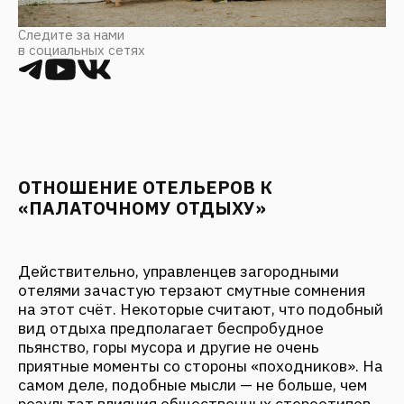
ОТНОШЕНИЕ ОТЕЛЬЕРОВ К
«ПАЛАТОЧНОМУ ОТДЫХУ»
Действительно, управленцев загородными
отелями зачастую терзают смутные сомнения
на этот счёт. Некоторые считают, что подобный
вид отдыха предполагает беспробудное
пьянство, горы мусора и другие не очень
приятные моменты со стороны «походников». На
самом деле, подобные мысли — не больше, чем
результат влияния общественных стереотипов.
Поведение человека зависит исключительно от
воспитания, и если такового не имеется, то
плачевными его поступки будут всегда и везде,
независимо от окружающих условий.
Уважаемые менеджеры отелей! Дабы не
допускать конфликтных ситуаций — уделяйте
должное внимание фейсконтролю.
Подозрительным (пьяным, агрессивным и т.д.)
лицам проход на территорию отеля должен быть