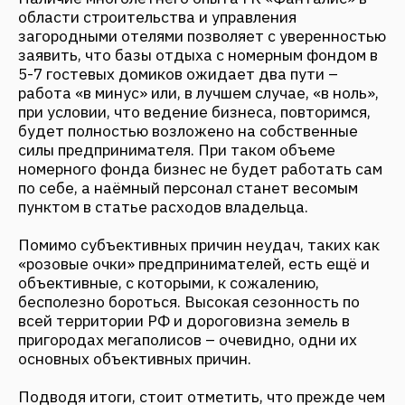
предполагает удовлетворение мечт и «хотелок»
человека, но на практике она не улучшит
материальное положение собственника.
Если же вы поставили перед собой задачу
создать что-то продуктивно работающее,
важно подойти со всем вниманием к
определению цели будущего бизнеса, изучению
потенциальных потребителей и конкурентов,
затрат, а также таких, казалось бы, на первый
взгляд не самых важных моментов, как
планировка. Из мелочей складывается
совершенство – не стоит об этом забывать.
Длительное время специалисты ГК «Фанталис»
ежедневно на практике используют свои умения
в сфере строительства и управления
загородными гостиничными объектами. Поэтому
накопленный временем багаж знаний позволяет
делиться с вами интересной и, что важно,
необходимой для успешного ведения бизнеса
информацией. В следующей статье мы
расскажем о секретах, соблюдение которых
сделает вашу базу отдыха приносящей не
только удовольствие, но и прибыль.