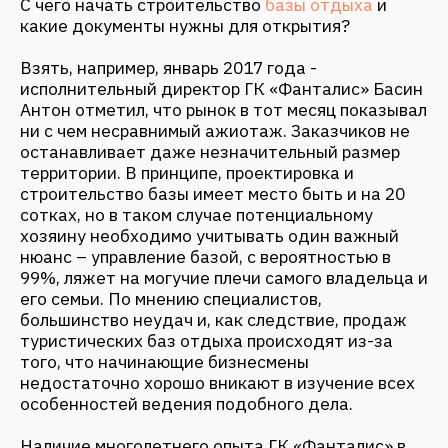
Наличие многолетнего опыта ГК «Фанталис» в
области строительства и управления
загородными отелями позволяет с уверенностью
заявить, что базы отдыха с номерным фондом в
5-7 гостевых домиков ожидает два пути –
работа «в минус» или, в лучшем случае, «в ноль»,
при условии, что ведение бизнеса, повторимся,
будет полностью возложено на собственные
силы предпринимателя. При таком объеме
номерного фонда бизнес не будет работать сам
по себе, а наёмный персонал станет весомым
пунктом в статье расходов владельца.
Помимо субъективных причин неудач, таких как
«розовые очки» предпринимателей, есть ещё и
объективные, с которыми, к сожалению,
бесполезно бороться. Высокая сезонность по
всей территории РФ и дороговизна земель в
пригородах мегаполисов – очевидно, одни их
основных объективных причин.
Подводя итоги, стоит отметить, что прежде чем
затеять какой-либо бизнес, необходимо
определить для себя – хотите ли вы дело,
приносящее прибыль или дело, только
создающее видимость прибыльности. Надо
быть готовым к тому, что небольшая база