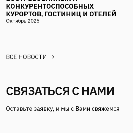
СВЯЗАТЬСЯ С НАМИ
Адрес
г. Москва,
ул. 12 проезд Марьиной рощи, д.
8 стр. 1
Для заказчиков
+7 (499) 653-84-20
info@fantalis.ru
Для соискателей
hr@fantalis-architects.com
Проекты
Карьера
Услуги
Культура Fantalis
О бюро
Контакты
СМИ о нас
Статьи и новости