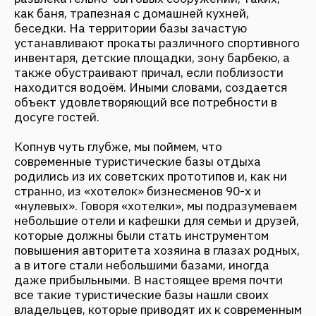
современные туристические базы отдыха
родились из их советских прототипов и, как ни
странно, из «хотелок» бизнесменов 90-х и
«нулевых». Говоря «хотелки», мы подразумеваем
небольшие отели и кафешки для семьи и друзей,
которые должны были стать инструментом
повышения авторитета хозяина в глазах родных,
а в итоге стали небольшими базами, иногда
даже прибыльными. В настоящее время почти
все такие туристические базы нашли своих
владельцев, которые приводят их к современным
стандартам.
Последние наблюдения экспертов подтвердили,
что загородный отельный бизнес начинает
активно развиваться, нестандартных
предложений становится всё больше, а
причиной тому – стремительный рост интереса к
активному отдыху на природе. Вероятно,
соотечественники подустали от отдыха в
многолюдных «Турциях и Египтах», да и не
вполне стабильная политическая обстановка в
мире отражается на туризме в целом. «Всё
гениальное – просто» - эта мысль рано или
поздно молнией пронзает каждого из нас. Вот и
турбазы, казалось бы, уже несколько
десятилетий маячат перед глазами во всех