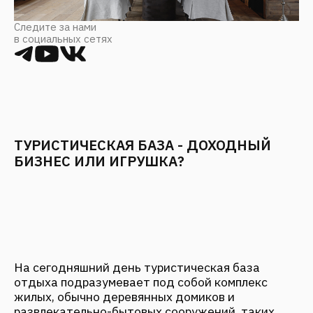
ТУРИСТИЧЕСКАЯ БАЗА - ДОХОДНЫЙ
БИЗНЕС ИЛИ ИГРУШКА?
На сегодняшний день туристическая база
отдыха подразумевает под собой комплекс
жилых, обычно деревянных домиков и
развлекательно-бытовых сооружений, таких,
как баня, трапезная с домашней кухней,
беседки. На территории базы зачастую
устанавливают прокаты различного спортивного
инвентаря, детские площадки, зону барбекю, а
также обустраивают причал, если поблизости
находится водоём. Иными словами, создается
объект удовлетворяющий все потребности в
досуге гостей.
Копнув чуть глубже, мы поймем, что