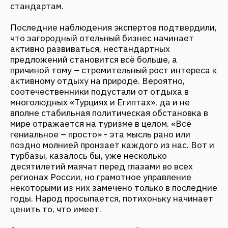
регионах России, но грамотное управление
некоторыми из них замечено только в последние
годы. Народ просыпается, потихоньку начинает
ценить то, что имеет.
С чего начать строительство
базы отдыха
и
какие документы нужны для открытия?
Взять, например, январь 2017 года -
исполнительный директор ГК «Фанталис» Басин
Антон отметил, что рынок в тот месяц показывал
ни с чем несравнимый ажиотаж. Заказчиков не
останавливает даже незначительный размер
территории. В принципе, проектировка и
строительство базы имеет место быть и на 20
сотках, но в таком случае потенциальному
хозяину необходимо учитывать один важный
нюанс – управление базой, с вероятностью в
99%, ляжет на могучие плечи самого владельца и
его семьи. По мнению специалистов,
большинство неудач и, как следствие, продаж
туристических баз отдыха происходят из-за
того, что начинающие бизнесмены
недостаточно хорошо вникают в изучение всех
особенностей ведения подобного дела.